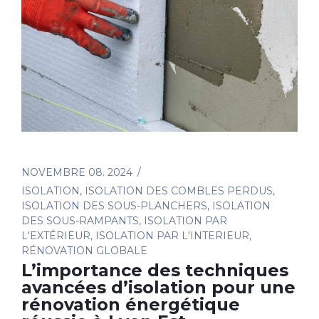
NOVEMBRE 08. 2024
ISOLATION
,
ISOLATION DES COMBLES PERDUS
,
ISOLATION DES SOUS-PLANCHERS
,
ISOLATION
DES SOUS-RAMPANTS
,
ISOLATION PAR
L'EXTÉRIEUR
,
ISOLATION PAR L'INTERIEUR
,
RÉNOVATION GLOBALE
L’importance des techniques
avancées d’isolation pour une
rénovation énergétique