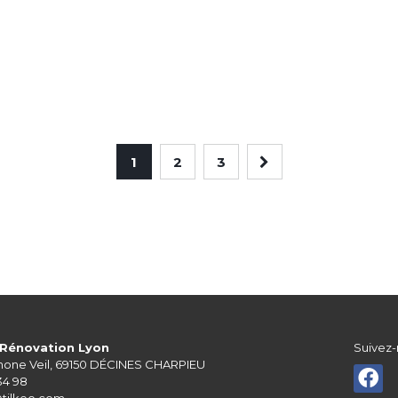
1
2
3
Rénovation Lyon
Suivez-
mone Veil, 69150 DÉCINES CHARPIEU
34 98
@tilkeo.com