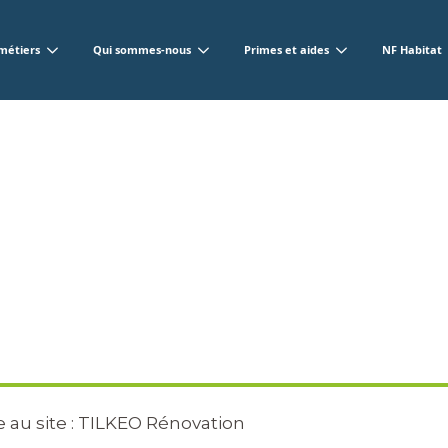
métiers
Qui sommes-nous
Primes et aides
NF Habitat
e au site : TILKEO Rénovation