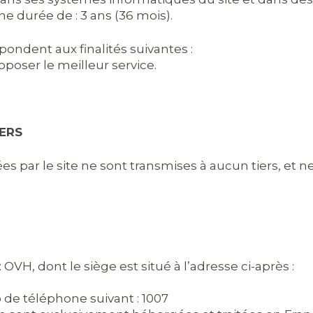
ne durée de :
3 ans (36 mois)
.
pondent aux finalités suivantes :
oposer le meilleur service.
IERS
 par le site ne sont transmises à aucun tiers, et ne 
:
OVH
, dont le siège est situé à l’adresse ci-après :
 de téléphone suivant :
1007