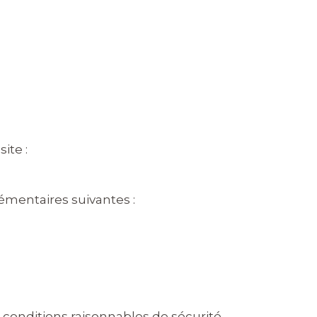
ite :
émentaires suivantes :
conditions raisonnables de sécurité