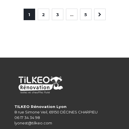
1
2
3
…
5
TILKEO Rénovation Lyon
8 rue Simone Veil, 69150 DÉCINES CHARPIEU
06 17 34 34 98
lyonest@tilkeo.com