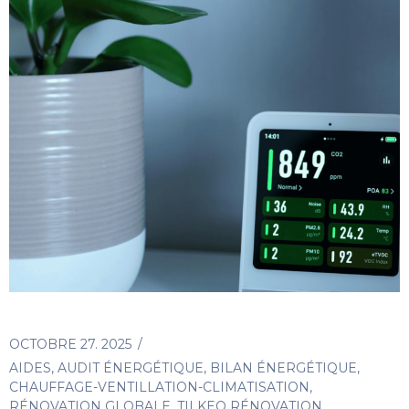
OCTOBRE 27. 2025
AIDES
,
AUDIT ÉNERGÉTIQUE
,
BILAN ÉNERGÉTIQUE
,
CHAUFFAGE-VENTILLATION-CLIMATISATION
,
RÉNOVATION GLOBALE
,
TILKEO RÉNOVATION
,