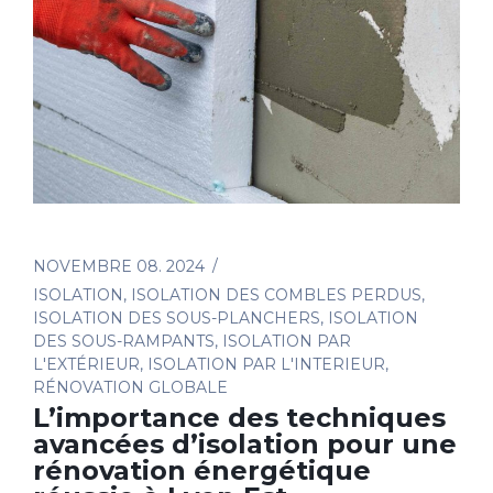
NOVEMBRE 08. 2024
ISOLATION
,
ISOLATION DES COMBLES PERDUS
,
ISOLATION DES SOUS-PLANCHERS
,
ISOLATION
DES SOUS-RAMPANTS
,
ISOLATION PAR
L'EXTÉRIEUR
,
ISOLATION PAR L'INTERIEUR
,
RÉNOVATION GLOBALE
L’importance des techniques
avancées d’isolation pour une
rénovation énergétique